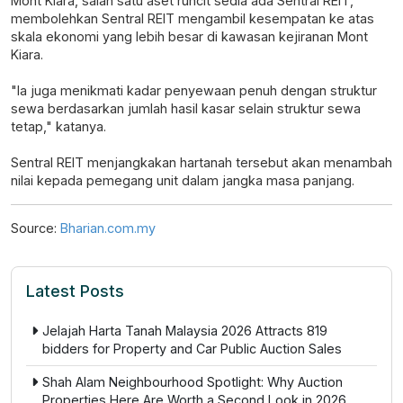
Mont Kiara, salah satu aset runcit sedia ada Sentral REIT,
membolehkan Sentral REIT mengambil kesempatan ke atas
skala ekonomi yang lebih besar di kawasan kejiranan Mont
Kiara.
"Ia juga menikmati kadar penyewaan penuh dengan struktur
sewa berdasarkan jumlah hasil kasar selain struktur sewa
tetap," katanya.
Sentral REIT menjangkakan hartanah tersebut akan menambah
nilai kepada pemegang unit dalam jangka masa panjang.
Source:
Bharian.com.my
Latest Posts
Jelajah Harta Tanah Malaysia 2026 Attracts 819
bidders for Property and Car Public Auction Sales
Shah Alam Neighbourhood Spotlight: Why Auction
Properties Here Are Worth a Second Look in 2026